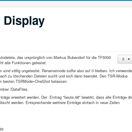
 Display
Autodelete, das ursprünglich von Markus Bubendorf für die TF5000
ht alle Funktionen getestet.
sind völlig ungetestet. Renamemode sollte also auf 0 bleiben. Ich verwende
 nach zu löschenden Dateien sucht und sich dann beendet. Den TSR-Modus
r am besten TSRMode=OneShot belassen.
dner /DataFiles.
räge erweitert werden. Der Eintrag "heute,48" bewirkt, dass alle Einträge di
öscht werden. Entsprechende weitrere Einträge einfach in neue Zeilen
ebt